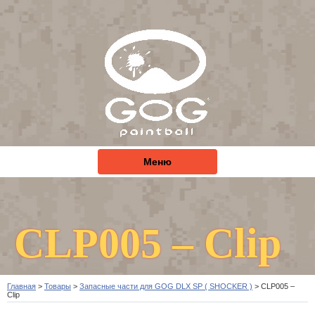
Меню
CLP005 – Clip
Главная
>
Товары
>
Запасные части для GOG DLX SP ( SHOCKER )
>
CLP005 –
Clip