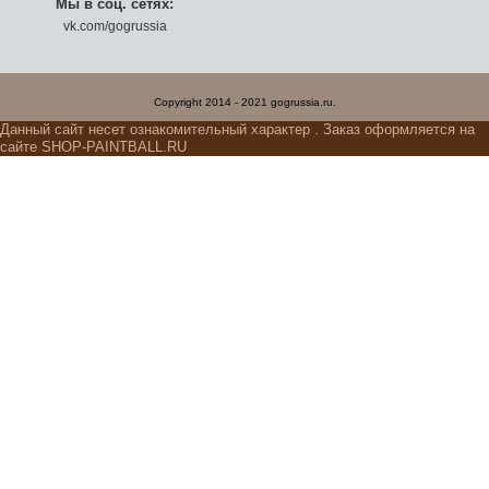
Мы в соц. сетях:
vk.com/gogrussia
Copyright 2014 - 2021 gogrussia.ru.
Данный сайт несет ознакомительный характер . Заказ оформляется на
сайте SHOP-PAINTBALL.RU