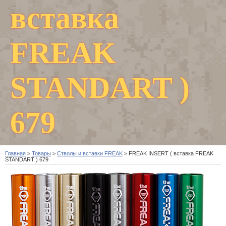
вставка
FREAK
STANDART )
679
Главная
>
Товары
>
Стволы и вставки FREAK
>
FREAK INSERT ( вставка FREAK
STANDART ) 679