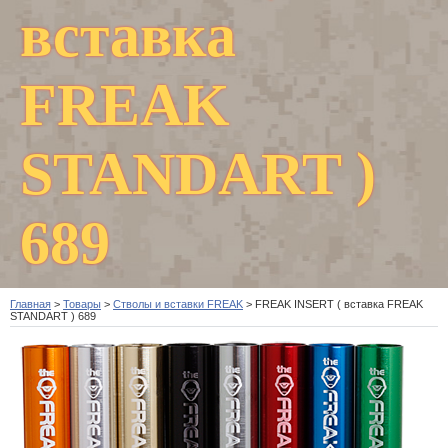
вставка
FREAK
STANDART )
689
Главная
>
Товары
>
Стволы и вставки FREAK
>
FREAK INSERT ( вставка FREAK
STANDART ) 689