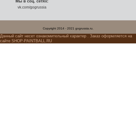
Мы в соц. сетях:
vk.com/gogrussia
Copyright 2014 - 2021 gogrussia.ru.
Данный сайт несет ознакомительный характер . Заказ оформляется на
сайте SHOP-PAINTBALL.RU