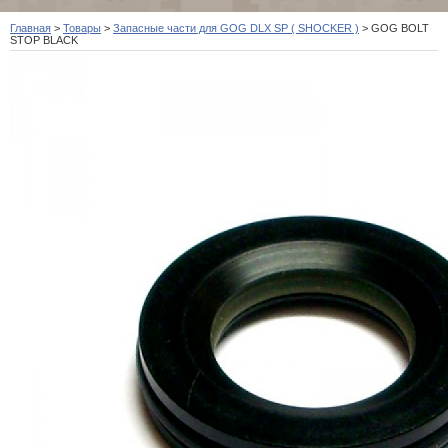
Главная
>
Товары
>
Запасные части для GOG DLX SP ( SHOCKER )
>
GOG BOLT
STOP BLACK