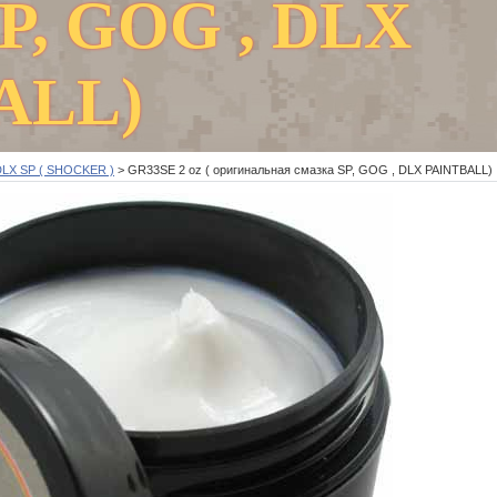
SP, GOG , DLX
ALL)
DLX SP ( SHOCKER )
>
GR33SE 2 oz ( оригинальная смазка SP, GOG , DLX PAINTBALL)