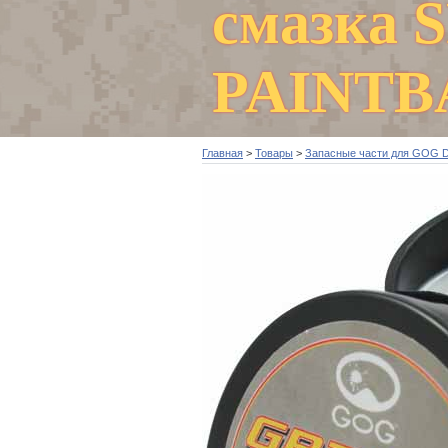
смазка 
PAINTB
Главная
>
Товары
>
Запасные части для GOG 