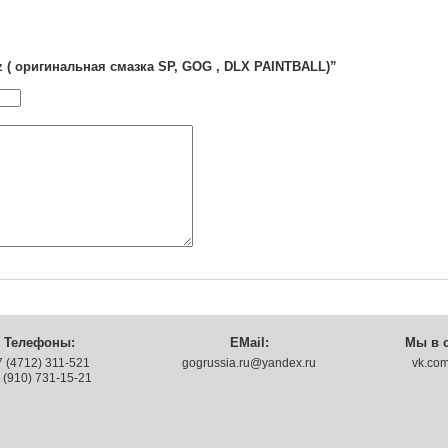
 ( оригинальная смазка SP, GOG , DLX PAINTBALL)”
Телефоны:
EMail:
Мы в с
7 (4712) 311-521
gogrussia.ru@yandex.ru
vk.com
 (910) 731-15-21