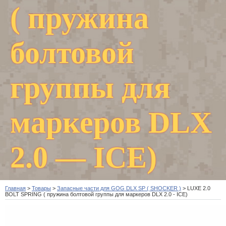
( пружина
болтовой
группы для
маркеров DLX
2.0 — ICE)
Главная
>
Товары
>
Запасные части для GOG DLX SP ( SHOCKER )
>
LUXE 2.0
BOLT SPRING ( пружина болтовой группы для маркеров DLX 2.0 - ICE)