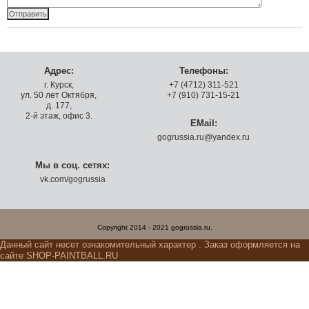
Адрес:
Телефоны:
г. Курск,
+7 (4712) 311-521
ул. 50 лет Октября,
+7 (910) 731-15-21
д. 177,
2-й этаж, офис 3.
EMail:
gogrussia.ru@yandex.ru
Мы в соц. сетях:
vk.com/gogrussia
Copyright 2014 - 2021 gogrussia.ru.
Данный сайт несет ознакомительный характер . Заказ оформляется на
сайте SHOP-PAINTBALL.RU