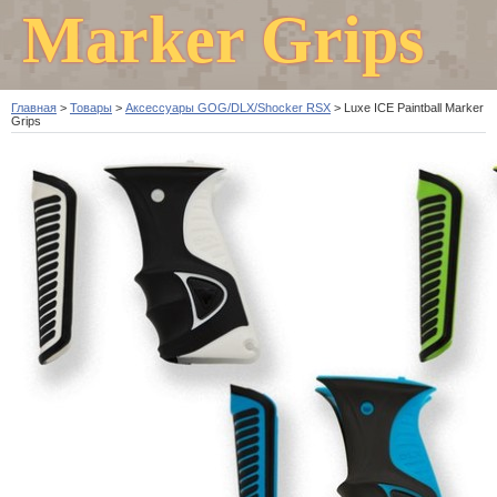
Marker Grips
Главная
>
Товары
>
Аксессуары GOG/DLX/Shocker RSX
>
Luxe ICE Paintball Marker
Grips