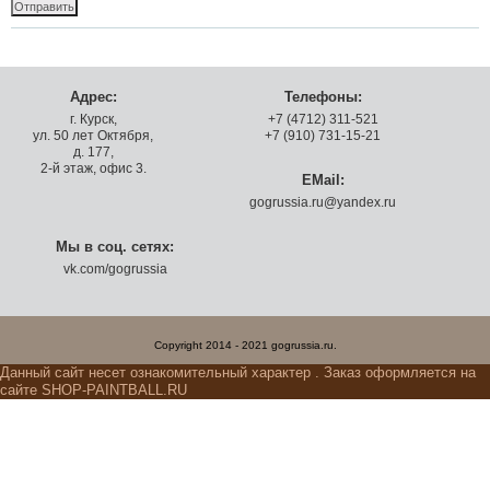
Адрес:
Телефоны:
г. Курск,
+7 (4712) 311-521
ул. 50 лет Октября,
+7 (910) 731-15-21
д. 177,
2-й этаж, офис 3.
EMail:
gogrussia.ru@yandex.ru
Мы в соц. сетях:
vk.com/gogrussia
Copyright 2014 - 2021 gogrussia.ru.
Данный сайт несет ознакомительный характер . Заказ оформляется на
сайте SHOP-PAINTBALL.RU