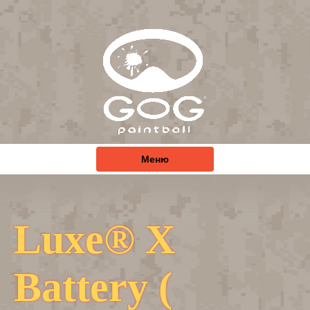
Меню
Luxe® X
Battery (