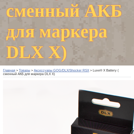
сменный АКБ
для маркера
DLX X)
Главная
>
Товары
>
Аксессуары GOG/DLX/Shocker RSX
>
Luxe® X Battery (
сменный АКБ для маркера DLX X)