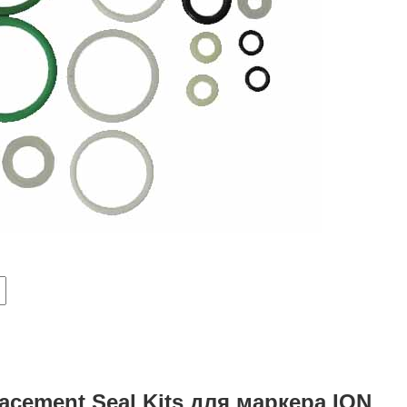
cement Seal Kits для маркера ION