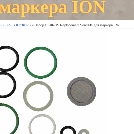
 маркера ION
DLX SP ( SHOCKER )
>
Набор O-RINGS Replacement Seal Kits для маркера ION