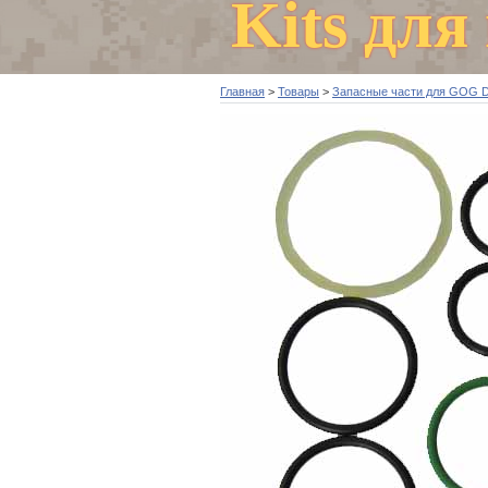
Kits для
Главная
>
Товары
>
Запасные части для GOG 