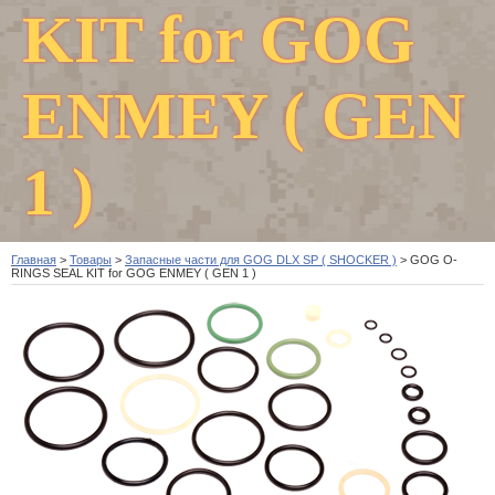
KIT for GOG
ENMEY ( GEN
1 )
Главная
>
Товары
>
Запасные части для GOG DLX SP ( SHOCKER )
>
GOG O-
RINGS SEAL KIT for GOG ENMEY ( GEN 1 )