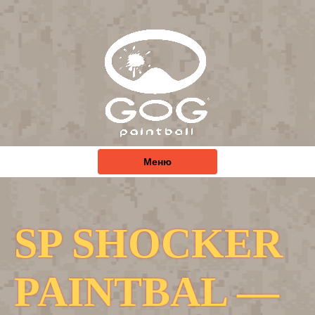
Меню
SP SHOCKER
PAINTBAL —