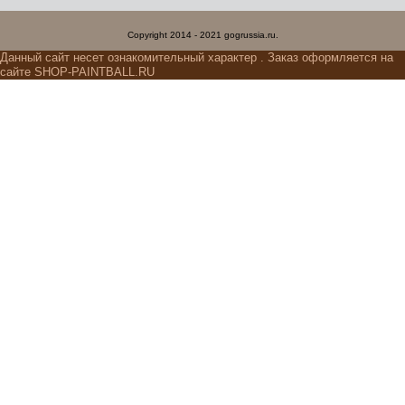
Copyright 2014 - 2021 gogrussia.ru.
Данный сайт несет ознакомительный характер . Заказ оформляется на
сайте SHOP-PAINTBALL.RU