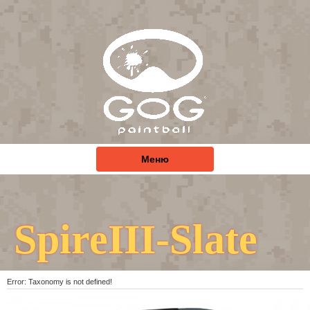
Меню
SpireIII-Slate
Error: Taxonomy is not defined!