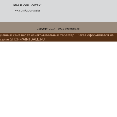
Мы в соц. сетях:
vk.com/gogrussia
Copyright 2014 - 2021 gogrussia.ru.
Данный сайт несет ознакомительный характер . Заказ оформляется на
сайте SHOP-PAINTBALL.RU