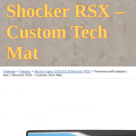
Shocker RSX –
Custom Tech
Mat
Главная
>
Товары
>
Аксессуары GOG/DLX/Shocker RSX
>
Технический коврик (
мат ) Shocker RSX – Custom Tech Mat