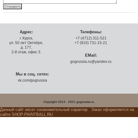
Адрес:
Телефоны:
г. Курск,
+7 (4712) 311-521
ул. 50 лет Октября,
+7 (910) 731-15-21
д. 177,
2-й этаж, офис 3.
EMail:
gogrussia.ru@yandex.ru
Мы в соц. сетях:
vk.com/gogrussia
Copyright 2014 - 2021 gogrussia.ru.
Данный сайт несет ознакомительный характер . Заказ оформляется на
сайте SHOP-PAINTBALL.RU